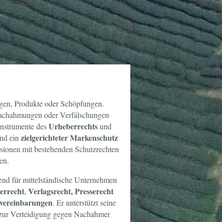
ungen, Produkte oder Schöpfungen.
 Nachahmungen oder Verfälschungen
Urheberrechts
Instrumente des
und
zielgerichteter Markenschutz
nd ein
isionen mit bestehenden Schutzrechten
en.
rend für mittelständische Unternehmen
errecht
Verlagsrecht, Presserecht
,
vereinbarungen
. Er unterstützt seine
 zur Verteidigung gegen Nachahmer